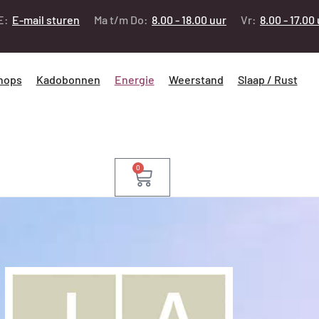
E:
E-mail sturen
Ma t/m Do:
8.00 - 18.00 uur
Vr:
8.00 - 17.00
hops
Kadobonnen
Energie
Weerstand
Slaap / Rust
0